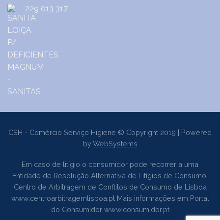
229 013 317
CSH - Comércio Serviço Higiene © Copyright 2019 | Powered
by
WebSystems
Em caso de litígio o consumidor pode recorrer a uma
Entidade de Resolução Alternativa de Litígios de Consumo.
Centro de Arbitragem de Conflitos de Consumo de Lisboa
www.centroarbitragemlisboa.pt
Mais informações em Portal
do Consumidor
www.consumidor.pt