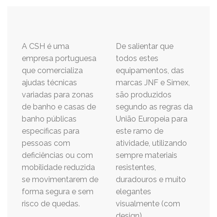
A CSH é uma
De salientar que
empresa portuguesa
todos estes
que comercializa
equipamentos, das
ajudas técnicas
marcas JNF e Simex,
variadas para zonas
são produzidos
de banho e casas de
segundo as regras da
banho públicas
União Europeia para
específicas para
este ramo de
pessoas com
atividade, utilizando
deficiências ou com
sempre materiais
mobilidade reduzida
resistentes,
se movimentarem de
duradouros e muito
forma segura e sem
elegantes
risco de quedas.
visualmente (com
design).