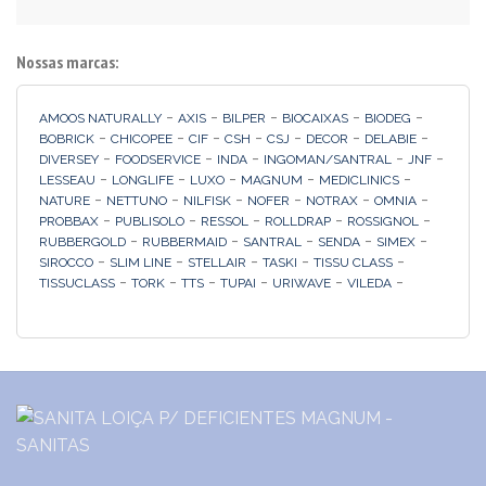
Nossas marcas:
-
-
-
-
-
AMOOS NATURALLY
AXIS
BILPER
BIOCAIXAS
BIODEG
-
-
-
-
-
-
-
BOBRICK
CHICOPEE
CIF
CSH
CSJ
DECOR
DELABIE
-
-
-
-
-
DIVERSEY
FOODSERVICE
INDA
INGOMAN/SANTRAL
JNF
-
-
-
-
-
LESSEAU
LONGLIFE
LUXO
MAGNUM
MEDICLINICS
-
-
-
-
-
-
NATURE
NETTUNO
NILFISK
NOFER
NOTRAX
OMNIA
-
-
-
-
-
PROBBAX
PUBLISOLO
RESSOL
ROLLDRAP
ROSSIGNOL
-
-
-
-
-
RUBBERGOLD
RUBBERMAID
SANTRAL
SENDA
SIMEX
-
-
-
-
-
SIROCCO
SLIM LINE
STELLAIR
TASKI
TISSU CLASS
-
-
-
-
-
-
TISSUCLASS
TORK
TTS
TUPAI
URIWAVE
VILEDA