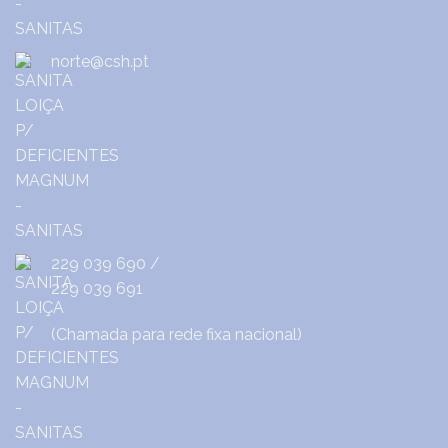
norte@csh.pt
229 039 690
/
229 039 691
(Chamada para rede fixa nacional)