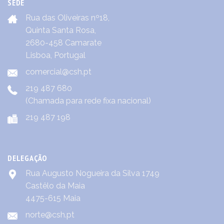
SEDE
Rua das Oliveiras nº18,
Quinta Santa Rosa,
2680-458 Camarate
Lisboa, Portugal
comercial@csh.pt
219 487 680
(Chamada para rede fixa nacional)
219 487 198
DELEGAÇÃO
Rua Augusto Nogueira da Silva 1749
Castêlo da Maia
4475-615 Maia
norte@csh.pt