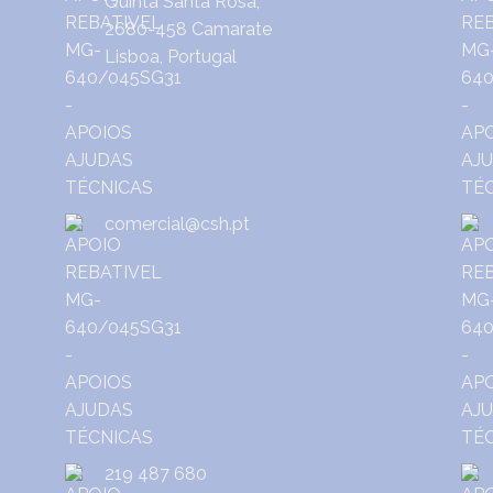
Quinta Santa Rosa,
2680-458 Camarate
Lisboa, Portugal
comercial@csh.pt
219 487 680