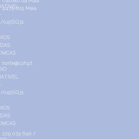
Castêlo da Maia
4475-615 Maia
norte@csh.pt
229 039 690
/