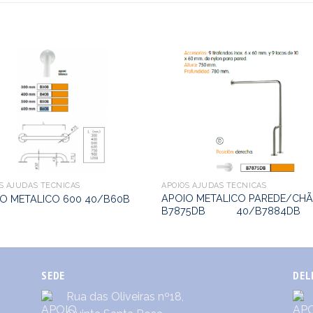
S AJUDAS TÉCNICAS
APOIOS AJUDAS TÉCNICAS
APOIO METALICO PAREDE/CH
O METALICO 600 40/B60B
B7875DB 40/B7884DB
SEDE
DEL
Rua das Oliveiras nº18,