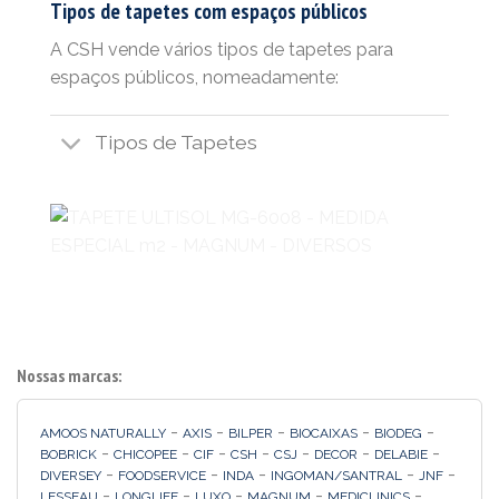
Tipos de tapetes com espaços públicos
A CSH vende vários tipos de tapetes para
espaços públicos, nomeadamente:
Tipos de Tapetes
Nossas marcas:
-
-
-
-
-
AMOOS NATURALLY
AXIS
BILPER
BIOCAIXAS
BIODEG
-
-
-
-
-
-
-
BOBRICK
CHICOPEE
CIF
CSH
CSJ
DECOR
DELABIE
-
-
-
-
-
DIVERSEY
FOODSERVICE
INDA
INGOMAN/SANTRAL
JNF
-
-
-
-
-
LESSEAU
LONGLIFE
LUXO
MAGNUM
MEDICLINICS