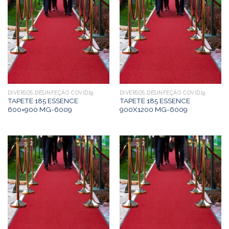
DIVERSOS,DESINFEÇÃO COVID19
DIVERSOS,DESINFEÇÃO COVID19
TAPETE 185 ESSENCE
TAPETE 185 ESSENCE
600×900 MG-6009
900X1200 MG-6009