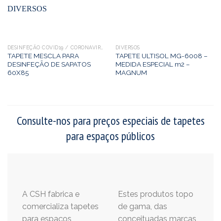
DESINFEÇÃO COVID19 / CORONAVIRUS
DIVERSOS
TAPETE MESCLA PARA
TAPETE ULTISOL MG-6008 –
DESINFEÇÃO DE SAPATOS
MEDIDA ESPECIAL m2 –
60X85
MAGNUM
Consulte-nos para preços especiais de tapetes
para espaços públicos
A CSH fabrica e
Estes produtos topo
comercializa tapetes
de gama, das
para espaços
conceituadas marcas