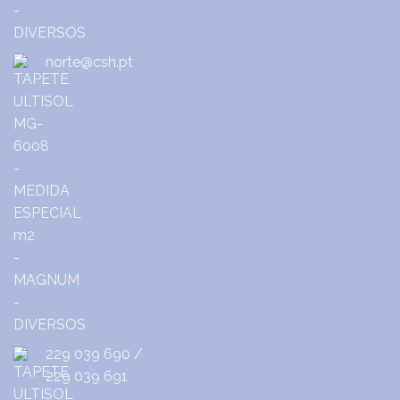
norte@csh.pt
229 039 690
/
229 039 691