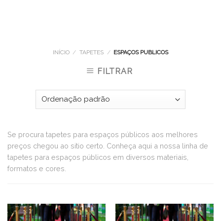
INÍCIO
/
TAPETES
/
ESPAÇOS PUBLICOS
FILTRAR
Se procura tapetes para espaços públicos aos melhores
preços chegou ao sitio certo. Conheça aqui a nossa linha de
tapetes para espaços públicos em diversos materiais,
formatos e cores.