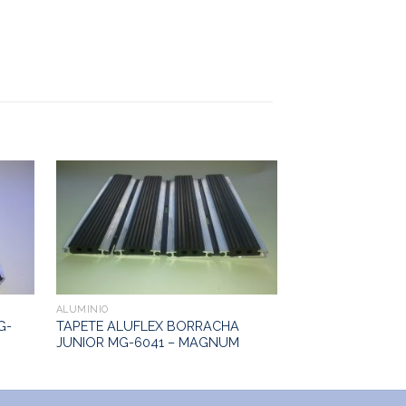
ALUMINIO
ALUMINIO
G-
TAPETE ALUFLEX BORRACHA
TAPETE ALUFLE
JUNIOR MG-6041 – MAGNUM
– MAGNUM