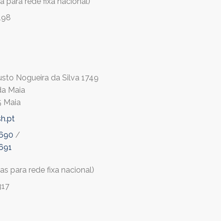
 para rede fixa nacional)
198
sto Nogueira da Silva 1749
da Maia
 Maia
h.pt
 690
/
691
s para rede fixa nacional)
317