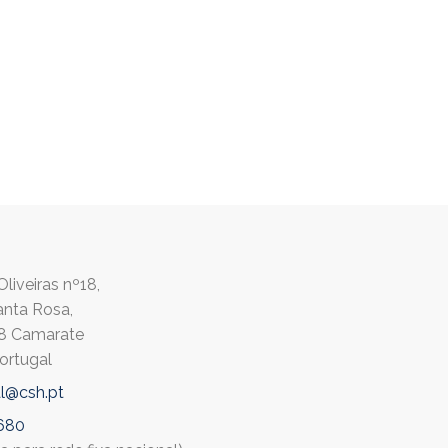
liveiras nº18,
anta Rosa,
8 Camarate
ortugal
l@csh.pt
680