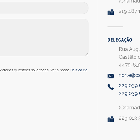
(Chamada
219 487 
DELEGAÇÃO
Rua Augu
Castêlo 
4475-615
nder às questões solicitadas.
Ver a nossa
Política de
norte@cs
229 039
229 039 
(Chamada
229 013 