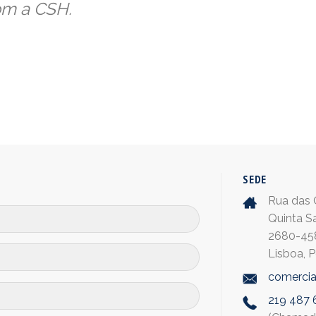
om a CSH.
SEDE
Rua das O
Quinta S
2680-45
Lisboa, P
comercia
219 487 