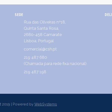
SEDE
DEL
Rua das Oliveiras nº18,
Quinta Santa Rosa,
2680-458 Camarate
Lisboa, Portugal
comercial@csh.pt
219 487 680
(Chamada para rede fixa nacional)
219 487 198
t 2019 | Powered by
WebSystems