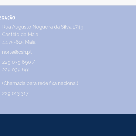
EGAÇÃO
Rua Augusto Nogueira da Silva 1749
Castêlo da Maia
4475-615 Maia
norte@csh.pt
229 039 690
/
229 039 691
(Chamada para rede fixa nacional)
229 013 317