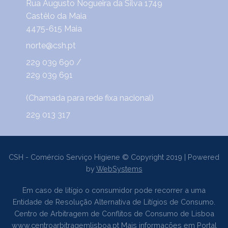
Rua Augusto Nogueira da Silva 1749
Castêlo da Maia
4475-615 Maia
norte@csh.pt
229 039 690
/
229 039 691
(Chamada para rede fixa nacional)
229 013 317
CSH - Comércio Serviço Higiene © Copyright 2019 | Powered
by
WebSystems
Em caso de litígio o consumidor pode recorrer a uma
Entidade de Resolução Alternativa de Litígios de Consumo.
Centro de Arbitragem de Conflitos de Consumo de Lisboa
www.centroarbitragemlisboa.pt
Mais informações em Portal