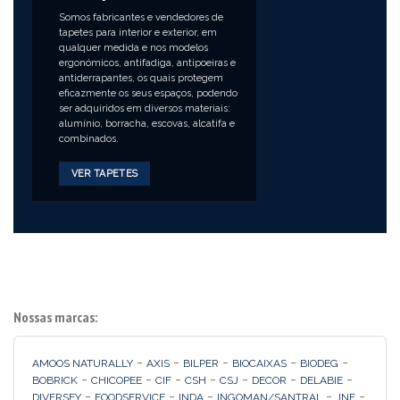
Somos fabricantes e vendedores de
tapetes para interior e exterior, em
qualquer medida e nos modelos
ergonómicos, antifadiga, antipoeiras e
antiderrapantes, os quais protegem
eficazmente os seus espaços, podendo
ser adquiridos em diversos materiais:
alumínio, borracha, escovas, alcatifa e
combinados.
VER TAPETES
Nossas marcas:
-
-
-
-
-
AMOOS NATURALLY
AXIS
BILPER
BIOCAIXAS
BIODEG
-
-
-
-
-
-
-
BOBRICK
CHICOPEE
CIF
CSH
CSJ
DECOR
DELABIE
-
-
-
-
-
DIVERSEY
FOODSERVICE
INDA
INGOMAN/SANTRAL
JNF