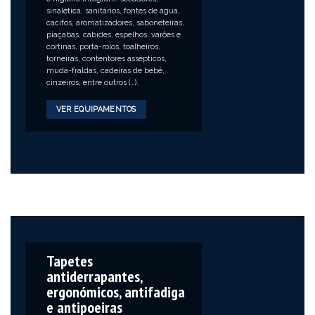
sinalética, sanitários, fontes de água,
cacifos, aromatizadores, saboneteiras,
piaçabas, cabides, espelhos, varões e
cortinas, porta-rolos, toalheiros,
torneiras, contentores assépticos,
muda-fraldas, cadeiras de bebé,
cinzeiros, entre outros (…).
VER EQUIPAMENTOS
Tapetes
antiderrapantes,
ergonómicos, antifadiga
e antipoeiras