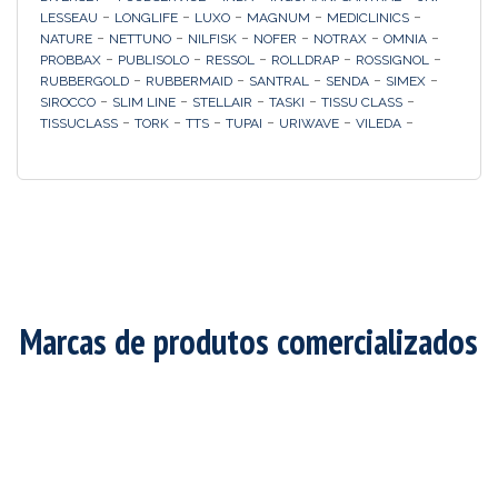
-
-
-
-
-
LESSEAU
LONGLIFE
LUXO
MAGNUM
MEDICLINICS
-
-
-
-
-
-
NATURE
NETTUNO
NILFISK
NOFER
NOTRAX
OMNIA
-
-
-
-
-
PROBBAX
PUBLISOLO
RESSOL
ROLLDRAP
ROSSIGNOL
-
-
-
-
-
RUBBERGOLD
RUBBERMAID
SANTRAL
SENDA
SIMEX
-
-
-
-
-
SIROCCO
SLIM LINE
STELLAIR
TASKI
TISSU CLASS
-
-
-
-
-
-
TISSUCLASS
TORK
TTS
TUPAI
URIWAVE
VILEDA
Marcas de produtos comercializados