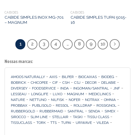
CABIDES
CABIDES
CABIDE SIMPLES INOX MG-701
CABIDE SIMPLES TUPAI 5015-
– MAGNUM
16
1
2
3
4
…
8
9
10
Nossas marcas:
-
-
-
-
-
AMOOS NATURALLY
AXIS
BILPER
BIOCAIXAS
BIODEG
-
-
-
-
-
-
-
BOBRICK
CHICOPEE
CIF
CSH
CSJ
DECOR
DELABIE
-
-
-
-
-
DIVERSEY
FOODSERVICE
INDA
INGOMAN/SANTRAL
JNF
-
-
-
-
-
LESSEAU
LONGLIFE
LUXO
MAGNUM
MEDICLINICS
-
-
-
-
-
-
NATURE
NETTUNO
NILFISK
NOFER
NOTRAX
OMNIA
-
-
-
-
-
PROBBAX
PUBLISOLO
RESSOL
ROLLDRAP
ROSSIGNOL
-
-
-
-
-
RUBBERGOLD
RUBBERMAID
SANTRAL
SENDA
SIMEX
-
-
-
-
-
SIROCCO
SLIM LINE
STELLAIR
TASKI
TISSU CLASS
-
-
-
-
-
-
TISSUCLASS
TORK
TTS
TUPAI
URIWAVE
VILEDA