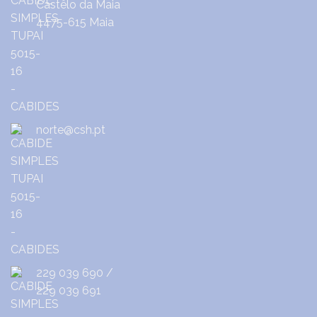
Castêlo da Maia
4475-615 Maia
norte@csh.pt
229 039 690
/
229 039 691