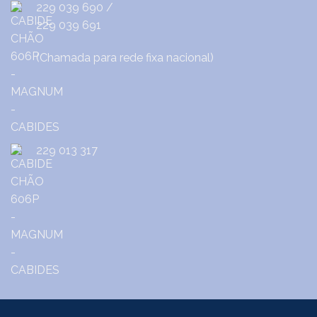
229 039 690
/
229 039 691
(Chamada para rede fixa nacional)
229 013 317