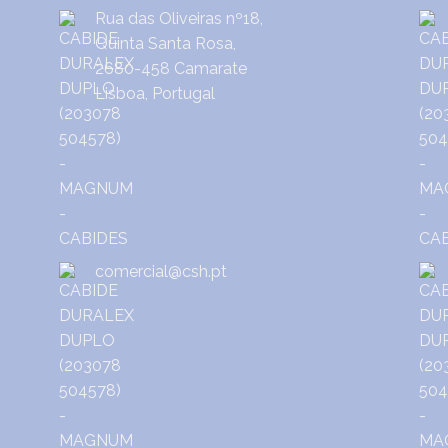
Rua das Oliveiras nº18,
Quinta Santa Rosa,
2680-458 Camarate
Lisboa, Portugal
comercial@csh.pt