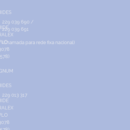
229 039 690
/
229 039 691
(Chamada para rede fixa nacional)
229 013 317