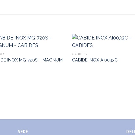
DES
CABIDES
IDE INOX MG-720S – MAGNUM
CABIDE INOX AI0033C
SEDE
DEL