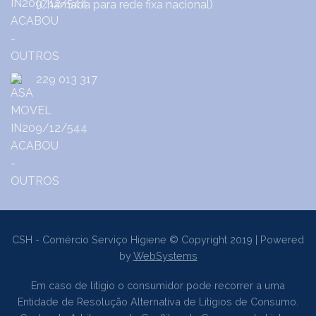
(Chamada para rede fixa nacional)
229 013 317
CSH - Comércio Serviço Higiene © Copyright 2019 | Powered
by
WebSystems
Em caso de litígio o consumidor pode recorrer a uma
Entidade de Resolução Alternativa de Litígios de Consumo.