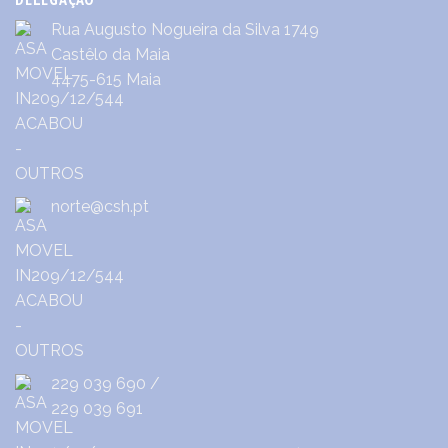
Rua Augusto Nogueira da Silva 1749
Castêlo da Maia
4475-615 Maia
norte@csh.pt
229 039 690
/
229 039 691