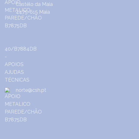
Castêlo da Maia
4475-615 Maia
norte@csh.pt