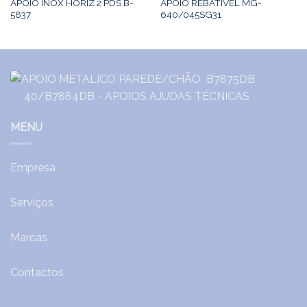
APOIO INOX HORIZ 2 PDS B-
APOIO REBATIVEL MG-
5837
640/045SG31
MENU
Empresa
Serviços
Marcas
Contactos