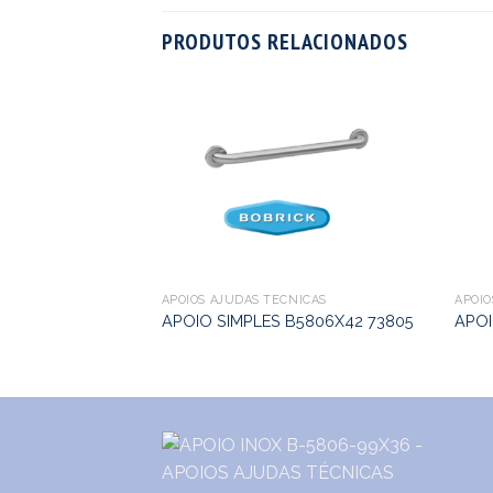
PRODUTOS RELACIONADOS
NICAS
REDE/CHAO
APOIOS AJUDAS TÉCNICAS
APOIO
APOIO SIMPLES B5806X42 73805
APOI