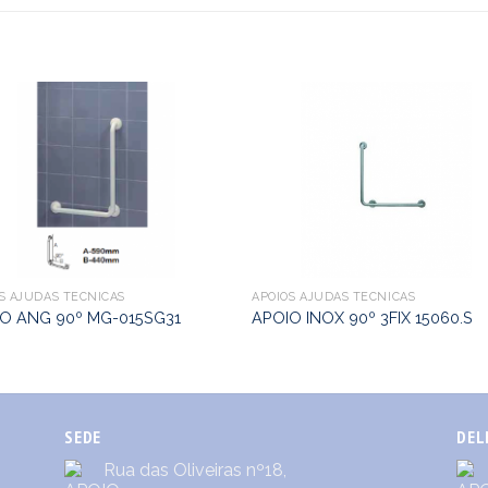
S AJUDAS TÉCNICAS
APOIOS AJUDAS TÉCNICAS
O ANG 90º MG-015SG31
APOIO INOX 90º 3FIX 15060.S
SEDE
DEL
Rua das Oliveiras nº18,