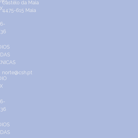
Castêlo da Maia
4475-615 Maia
norte@csh.pt