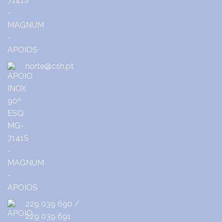
norte@csh.pt
229 039 690
/
229 039 691