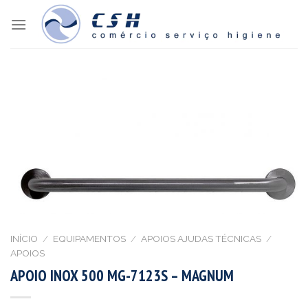
Skip
to
content
INÍCIO
/
EQUIPAMENTOS
/
APOIOS AJUDAS TÉCNICAS
/
APOIOS
APOIO INOX 500 MG-7123S – MAGNUM