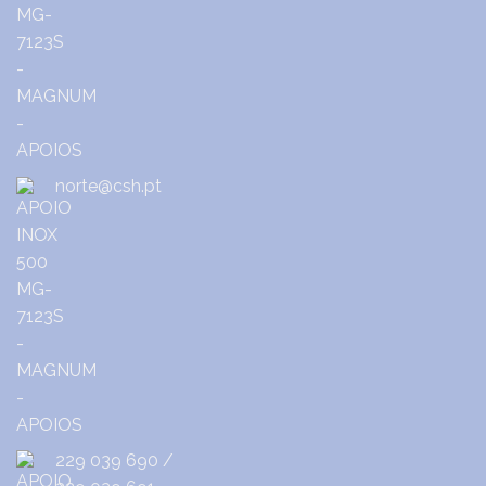
norte@csh.pt
229 039 690
/