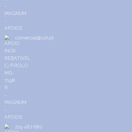
comercial@csh.pt
219 487 680