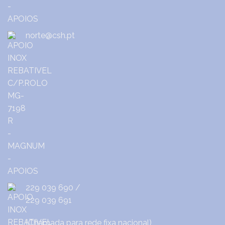
norte@csh.pt
229 039 690
/
229 039 691
(Chamada para rede fixa nacional)