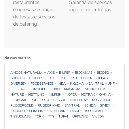
restaurantes,
Garantia de serviços
empresas/espaços
rápidos de entregas.
de festas e serviços
de catering.
Nossas marcas:
-
-
-
-
-
AMOOS NATURALLY
AXIS
BILPER
BIOCAIXAS
BIODEG
-
-
-
-
-
-
-
BOBRICK
CHICOPEE
CIF
CSH
CSJ
DECOR
DELABIE
-
-
-
-
-
DIVERSEY
FOODSERVICE
INDA
INGOMAN/SANTRAL
JNF
-
-
-
-
-
LESSEAU
LONGLIFE
LUXO
MAGNUM
MEDICLINICS
-
-
-
-
-
-
NATURE
NETTUNO
NILFISK
NOFER
NOTRAX
OMNIA
-
-
-
-
-
PROBBAX
PUBLISOLO
RESSOL
ROLLDRAP
ROSSIGNOL
-
-
-
-
-
RUBBERGOLD
RUBBERMAID
SANTRAL
SENDA
SIMEX
-
-
-
-
-
SIROCCO
SLIM LINE
STELLAIR
TASKI
TISSU CLASS
-
-
-
-
-
-
TISSUCLASS
TORK
TTS
TUPAI
URIWAVE
VILEDA