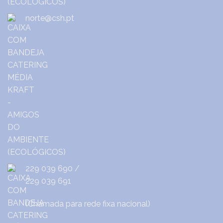
norte@csh.pt
229 039 690
/
229 039 691
(Chamada para rede fixa nacional)