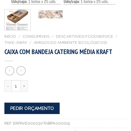
INÍCIO
/
CONSUMÍVEIS
/
DESCARTÁVEIS FOODSERVICE
/
TAKE-AWAY
/
AMIGOS DO AMBIENTE (ECOLÓGICOS)
CAIXA COM BANDEJA CATERING MÉDIA KRAFT
Quantidade
PEDIR ORÇAMENTO
REF:
ERPAVE000031+TABIPA000015