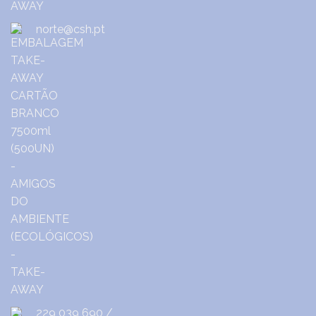
norte@csh.pt
229 039 690
/