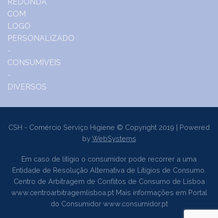
CSH - Comércio Serviço Higiene © Copyright 2019 | Powered
by
WebSystems
Em caso de litígio o consumidor pode recorrer a uma
Entidade de Resolução Alternativa de Litígios de Consumo.
Centro de Arbitragem de Conflitos de Consumo de Lisboa
www.centroarbitragemlisboa.pt
Mais informações em Portal
do Consumidor
www.consumidor.pt