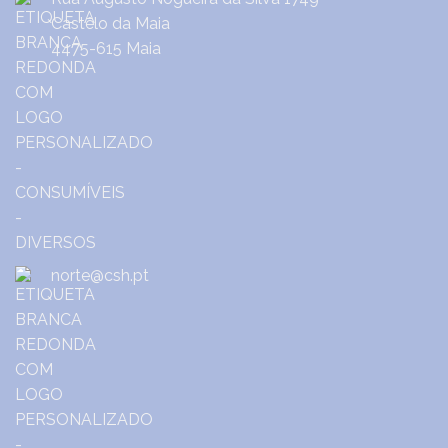
Castêlo da Maia
4475-615 Maia
norte@csh.pt