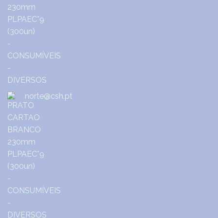
norte@csh.pt