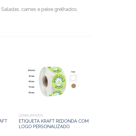
aladas, carnes e peixe grelhados,
CONSUMÍVEIS
CONSUMÍVEIS
SACO DE PAPEL
AFT
ETIQUETA KRAFT REDONDA COM
15+9X26,5cm (10
LOGO PERSONALIZADO