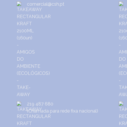
comercial@csh.pt
219 487 680
(Chamada para rede fixa nacional)