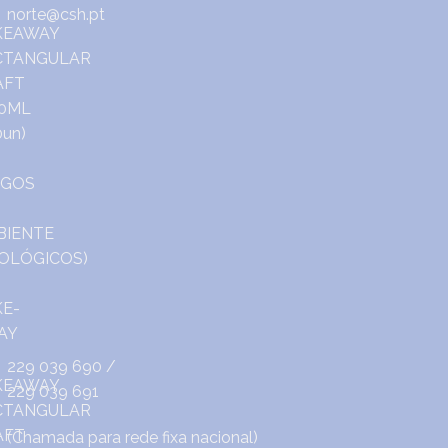
norte@csh.pt
229 039 690
/
229 039 691
(Chamada para rede fixa nacional)