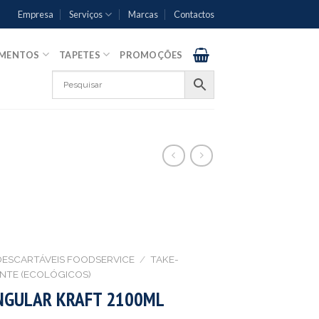
Empresa
Serviços
Marcas
Contactos
AMENTOS
TAPETES
PROMOÇÕES
DESCARTÁVEIS FOODSERVICE
/
TAKE-
NTE (ECOLÓGICOS)
NGULAR KRAFT 2100ML