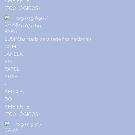
229 039 690
/
229 039 691
(Chamada para rede fixa nacional)
229 013 317