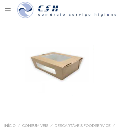
Skip
to
content
INÍCIO
/
CONSUMÍVEIS
/
DESCARTÁVEIS FOODSERVICE
/