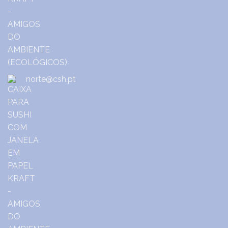
norte@csh.pt