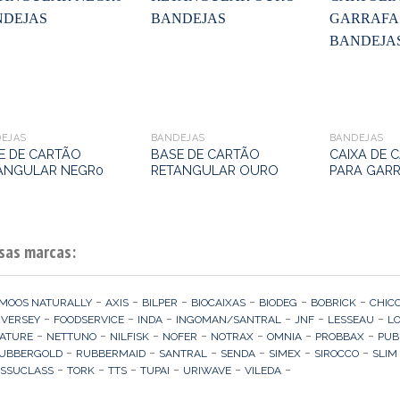
EJAS
BANDEJAS
BANDEJAS
E DE CARTÃO
BASE DE CARTÃO
CAIXA DE 
ANGULAR NEGR0
RETANGULAR OURO
PARA GARR
sas marcas:
-
-
-
-
-
-
MOOS NATURALLY
AXIS
BILPER
BIOCAIXAS
BIODEG
BOBRICK
CHIC
-
-
-
-
-
-
IVERSEY
FOODSERVICE
INDA
INGOMAN/SANTRAL
JNF
LESSEAU
L
-
-
-
-
-
-
-
ATURE
NETTUNO
NILFISK
NOFER
NOTRAX
OMNIA
PROBBAX
PUB
-
-
-
-
-
-
UBBERGOLD
RUBBERMAID
SANTRAL
SENDA
SIMEX
SIROCCO
SLIM
-
-
-
-
-
-
ISSUCLASS
TORK
TTS
TUPAI
URIWAVE
VILEDA