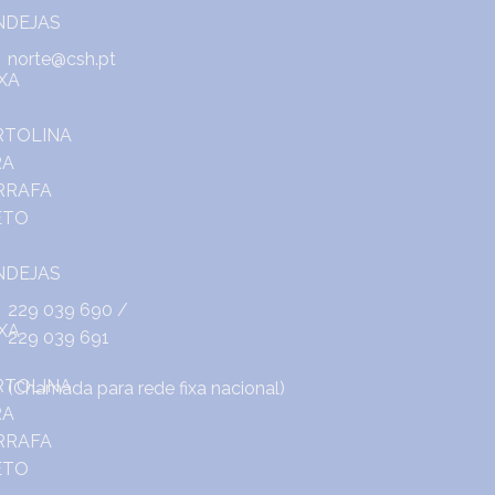
norte@csh.pt
229 039 690
/
229 039 691
(Chamada para rede fixa nacional)