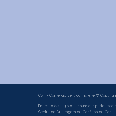
CSH - Comércio Serviço Higiene © Copyrigh
Em caso de litígio o consumidor pode recorr
Centro de Arbitragem de Conflitos de Con