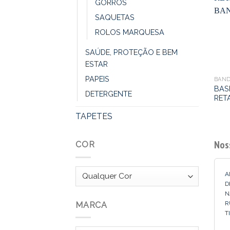
GORROS
SAQUETAS
ROLOS MARQUESA
SAÚDE, PROTEÇÃO E BEM
ESTAR
PAPEIS
BAND
BAS
DETERGENTE
RET
TAPETES
Nos
COR
A
D
N
R
MARCA
T