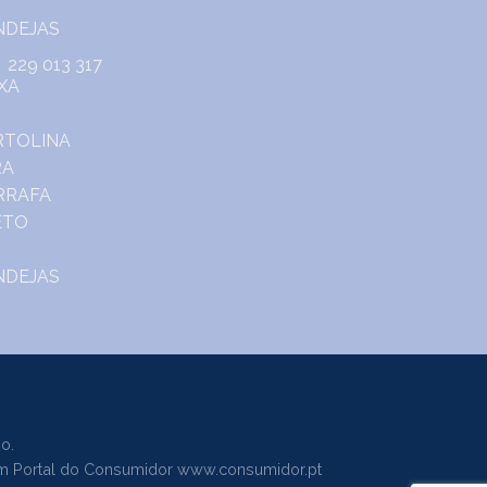
229 013 317
o.
m Portal do Consumidor
www.consumidor.pt