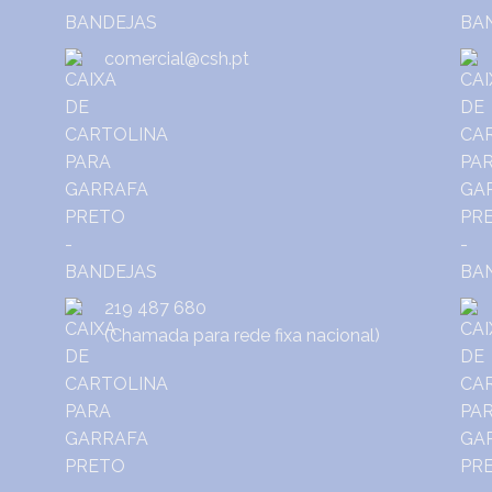
comercial@csh.pt
219 487 680
(Chamada para rede fixa nacional)