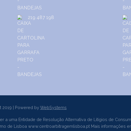
219 487 198
t 2019 | Powered by
WebSystems
er a uma Entidade de Resolução Alternativa de Litígios de Consum
sumo de Lisboa
www.centroarbitragemlisboa.pt
Mais informações e