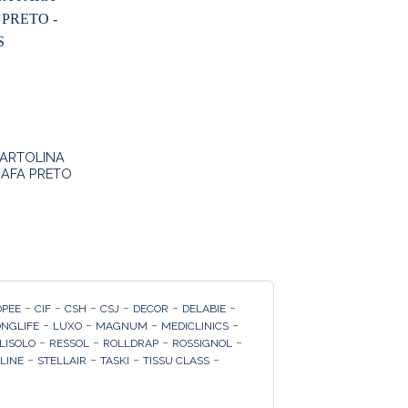
CARTOLINA
AFA PRETO
-
-
-
-
-
-
OPEE
CIF
CSH
CSJ
DECOR
DELABIE
-
-
-
-
ONGLIFE
LUXO
MAGNUM
MEDICLINICS
-
-
-
-
LISOLO
RESSOL
ROLLDRAP
ROSSIGNOL
-
-
-
-
 LINE
STELLAIR
TASKI
TISSU CLASS