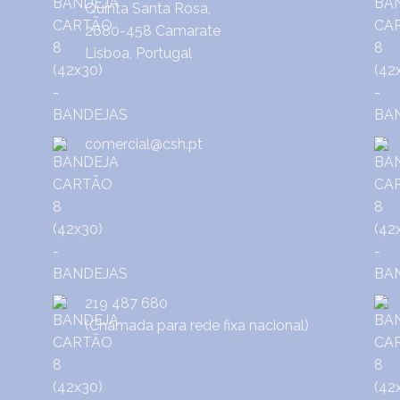
Quinta Santa Rosa,
2680-458 Camarate
Lisboa, Portugal
comercial@csh.pt
219 487 680
(Chamada para rede fixa nacional)