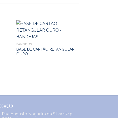
BANDEJAS
BASE DE CARTÃO RETANGULAR
OURO
BANDEJAS
BANDEJA CARTÃO
EGAÇÃO
Rua Augusto Nogueira da Silva 1749