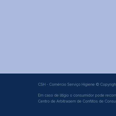
CSH - Comércio Serviço Higiene © Copyrigh
Em caso de litígio o consumidor pode recorr
Centro de Arbitragem de Conflitos de Con
Livro de Reclamações Online