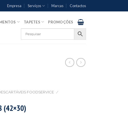
Empresa
Serviços
Marcas
Contactos
AMENTOS
TAPETES
PROMOÇÕES
DESCARTÁVEIS FOODSERVICE
/
 (42×30)