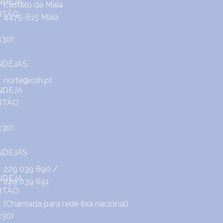
Castêlo da Maia
4475-615 Maia
norte@csh.pt
229 039 690
/
229 039 691
(Chamada para rede fixa nacional)