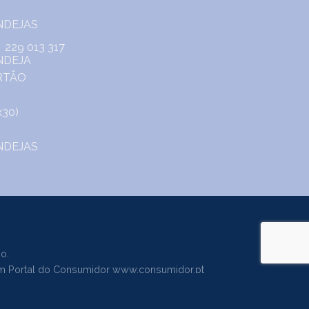
229 013 317
o.
m Portal do Consumidor
www.consumidor.pt