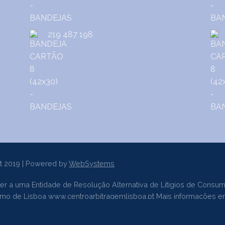
219 487 198
t 2019 | Powered by
WebSystems
er a uma Entidade de Resolução Alternativa de Litígios de Consum
sumo de Lisboa
www.centroarbitragemlisboa.pt
Mais informações e