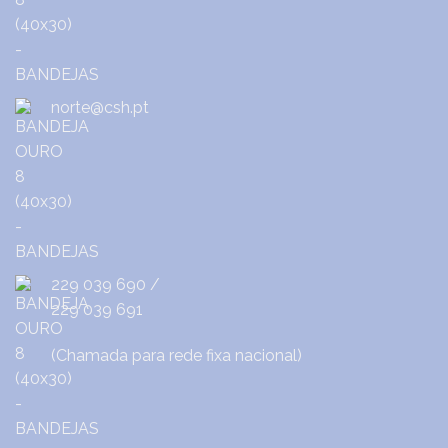
norte@csh.pt
229 039 690
/
229 039 691
(Chamada para rede fixa nacional)