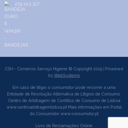
229 013 317
CSH - Comércio Serviço Higiene © Copyright 2019 | Powered
by
WebSystems
Em caso de litígio o consumidor pode recorrer a uma
Entidade de Resolução Alternativa de Litígios de Consumo.
Centro de Arbitragem de Conflitos de Consumo de Lisboa
www.centroarbitragemlisboa.pt
Mais informações em Portal
do Consumidor
www.consumidor.pt
Livro de Reclamações Online