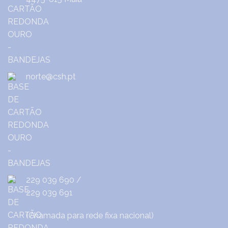
norte@csh.pt
229 039 690
/
229 039 691
(Chamada para rede fixa nacional)