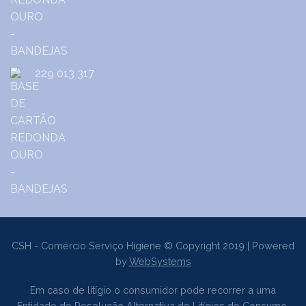
229 013 317
CSH - Comércio Serviço Higiene © Copyright 2019 | Powered
by
WebSystems
Em caso de litígio o consumidor pode recorrer a uma
Entidade de Resolução Alternativa de Litígios de Consumo.