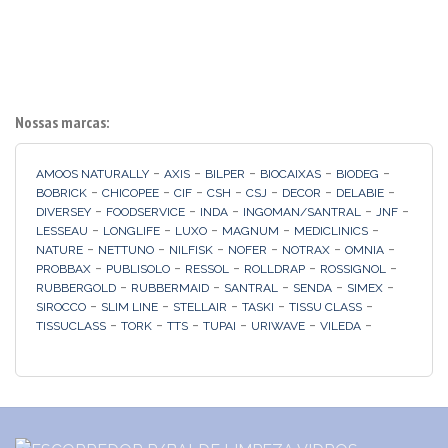
Nossas marcas:
-
-
-
-
-
AMOOS NATURALLY
AXIS
BILPER
BIOCAIXAS
BIODEG
-
-
-
-
-
-
-
BOBRICK
CHICOPEE
CIF
CSH
CSJ
DECOR
DELABIE
-
-
-
-
-
DIVERSEY
FOODSERVICE
INDA
INGOMAN/SANTRAL
JNF
-
-
-
-
-
LESSEAU
LONGLIFE
LUXO
MAGNUM
MEDICLINICS
-
-
-
-
-
-
NATURE
NETTUNO
NILFISK
NOFER
NOTRAX
OMNIA
-
-
-
-
-
PROBBAX
PUBLISOLO
RESSOL
ROLLDRAP
ROSSIGNOL
-
-
-
-
-
RUBBERGOLD
RUBBERMAID
SANTRAL
SENDA
SIMEX
-
-
-
-
-
SIROCCO
SLIM LINE
STELLAIR
TASKI
TISSU CLASS
-
-
-
-
-
-
TISSUCLASS
TORK
TTS
TUPAI
URIWAVE
VILEDA