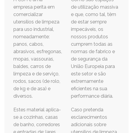
empresa perita em
de utilização massiva
comercializar
e que, como tal, têm
utensílios de limpeza
de estar sempre
para uso industrial,
impecáveis, os
nomeadamente:
nossos produtos
panos, cabos,
cumprem todas as
abrasivos, esfregonas,
normas de fabrico e
mopas, vassouras,
de segurança da
baldes, carros de
União Europeia para
limpeza e de serviço,
este setor e são
rodos, sacos (de rolo,
extremamente
de kg e de asa) e
eficientes na sua
diversos.
performance diária.
Estes material aplica-
Caso pretenda
se a cozinhas, casas
esclarecimentos
de banho, corredores
adicionais sobre
e entradas de: lares,
utensílios de limpeza