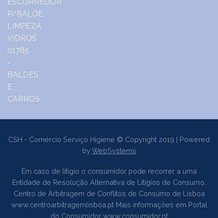
CSH - Comércio Serviço Higiene © Copyright 2019 | Powered
by
WebSystems
Em caso de litígio o consumidor pode recorrer a uma
Entidade de Resolução Alternativa de Litígios de Consumo.
Centro de Arbitragem de Conflitos de Consumo de Lisboa
www.centroarbitragemlisboa.pt
Mais informações em Portal
do Consumidor
www.consumidor.pt