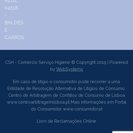
CSH - Comércio Serviço Higiene © Copyright 2019 | Powered
by
WebSystems
Em caso de litígio o consumidor pode recorrer a uma
Entidade de Resolução Alternativa de Litígios de Consumo.
Centro de Arbitragem de Conflitos de Consumo de Lisboa
www.centroarbitragemlisboa.pt
Mais informações em Portal
do Consumidor
www.consumidor.pt
Livro de Reclamações Online