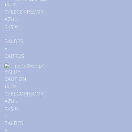
norte@csh.pt