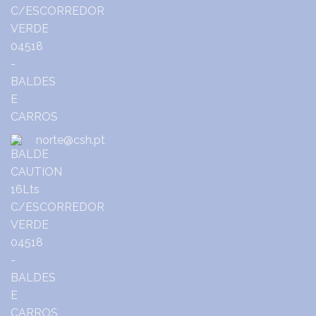
norte@csh.pt