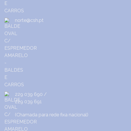
norte@csh.pt
229 039 690
/
229 039 691
(Chamada para rede fixa nacional)