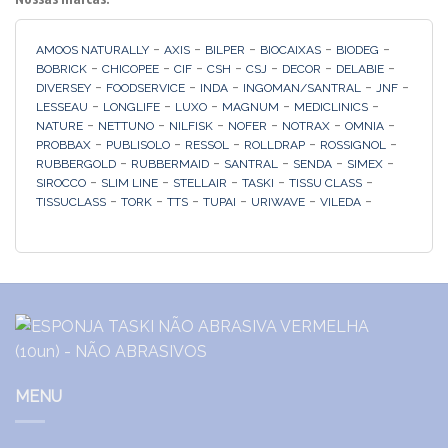
-
-
-
-
-
AMOOS NATURALLY
AXIS
BILPER
BIOCAIXAS
BIODEG
-
-
-
-
-
-
-
BOBRICK
CHICOPEE
CIF
CSH
CSJ
DECOR
DELABIE
-
-
-
-
-
DIVERSEY
FOODSERVICE
INDA
INGOMAN/SANTRAL
JNF
-
-
-
-
-
LESSEAU
LONGLIFE
LUXO
MAGNUM
MEDICLINICS
-
-
-
-
-
-
NATURE
NETTUNO
NILFISK
NOFER
NOTRAX
OMNIA
-
-
-
-
-
PROBBAX
PUBLISOLO
RESSOL
ROLLDRAP
ROSSIGNOL
-
-
-
-
-
RUBBERGOLD
RUBBERMAID
SANTRAL
SENDA
SIMEX
-
-
-
-
-
SIROCCO
SLIM LINE
STELLAIR
TASKI
TISSU CLASS
-
-
-
-
-
-
TISSUCLASS
TORK
TTS
TUPAI
URIWAVE
VILEDA
MENU