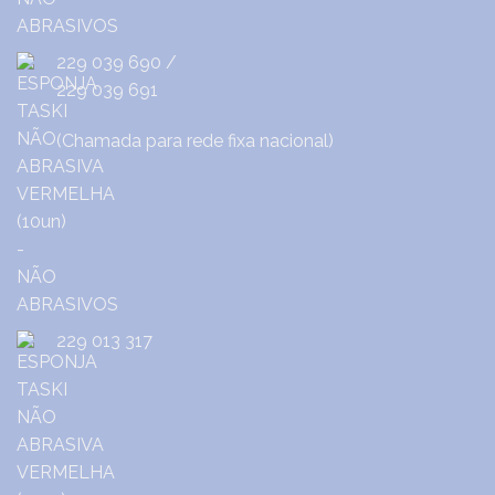
229 039 690
/
229 039 691
(Chamada para rede fixa nacional)
229 013 317