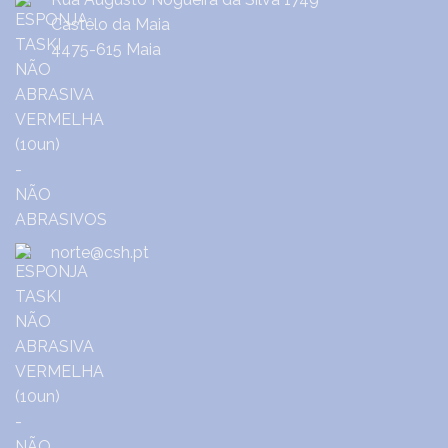
Castêlo da Maia
4475-615 Maia
norte@csh.pt