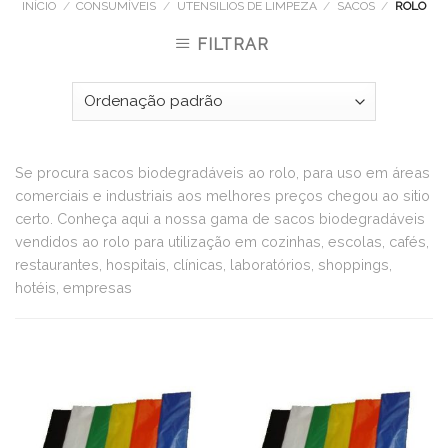
INÍCIO
/
CONSUMÍVEIS
/
UTENSILIOS DE LIMPEZA
/
SACOS
/
ROLO
FILTRAR
Se procura sacos biodegradáveis ao rolo, para uso em áreas
comerciais e industriais aos melhores preços chegou ao sitio
certo. Conheça aqui a nossa gama de sacos biodegradáveis
vendidos ao rolo para utilização em cozinhas, escolas, cafés,
restaurantes, hospitais, clínicas, laboratórios, shoppings,
hotéis, empresas