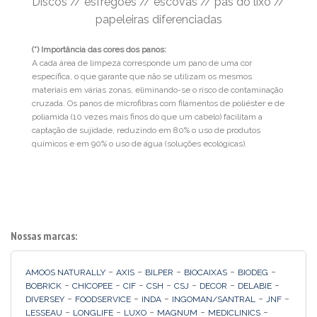
Discos // esfregões // escovas // pás do lixo //
papeleiras diferenciadas
(*) Importância das cores dos panos:
A cada área de limpeza corresponde um pano de uma cor
específica, o que garante que não se utilizam os mesmos
materiais em várias zonas, eliminando-se o risco de contaminação
cruzada. Os panos de microfibras com filamentos de poliéster e de
poliamida (10 vezes mais finos do que um cabelo) facilitam a
captação de sujidade, reduzindo em 80% o uso de produtos
químicos e em 90% o uso de água (soluções ecológicas).
Nossas marcas:
-
-
-
-
-
AMOOS NATURALLY
AXIS
BILPER
BIOCAIXAS
BIODEG
-
-
-
-
-
-
-
BOBRICK
CHICOPEE
CIF
CSH
CSJ
DECOR
DELABIE
-
-
-
-
-
DIVERSEY
FOODSERVICE
INDA
INGOMAN/SANTRAL
JNF
-
-
-
-
-
LESSEAU
LONGLIFE
LUXO
MAGNUM
MEDICLINICS