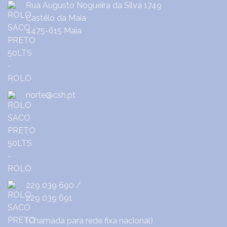
Rua Augusto Nogueira da Silva 1749
Castêlo da Maia
4475-615 Maia
norte@csh.pt
229 039 690
/
229 039 691
(Chamada para rede fixa nacional)