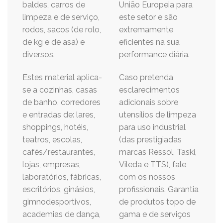
baldes, carros de
União Europeia para
limpeza e de serviço,
este setor e são
rodos, sacos (de rolo,
extremamente
de kg e de asa) e
eficientes na sua
diversos.
performance diária.
Estes material aplica-
Caso pretenda
se a cozinhas, casas
esclarecimentos
de banho, corredores
adicionais sobre
e entradas de: lares,
utensílios de limpeza
shoppings, hotéis,
para uso industrial
teatros, escolas,
(das prestigiadas
cafés/restaurantes,
marcas Ressol, Taski,
lojas, empresas,
Vileda e TTS), fale
laboratórios, fábricas,
com os nossos
escritórios, ginásios,
profissionais. Garantia
gimnodesportivos,
de produtos topo de
academias de dança,
gama e de serviços