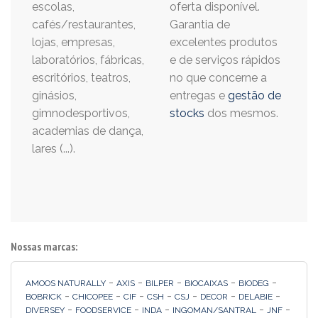
escolas,
oferta disponível.
cafés/restaurantes,
Garantia de
lojas, empresas,
excelentes produtos
laboratórios, fábricas,
e de serviços rápidos
escritórios, teatros,
no que concerne a
ginásios,
entregas e
gestão de
gimnodesportivos,
stocks
dos mesmos.
academias de dança,
lares (...).
Nossas marcas:
-
-
-
-
-
AMOOS NATURALLY
AXIS
BILPER
BIOCAIXAS
BIODEG
-
-
-
-
-
-
-
BOBRICK
CHICOPEE
CIF
CSH
CSJ
DECOR
DELABIE
-
-
-
-
-
DIVERSEY
FOODSERVICE
INDA
INGOMAN/SANTRAL
JNF