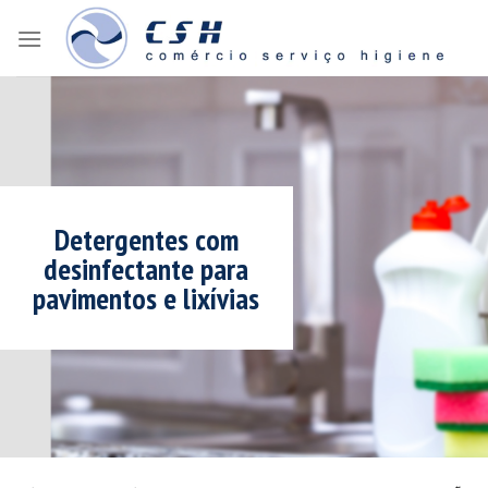
Skip
to
content
Detergentes com
desinfectante para
pavimentos e lixívias