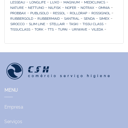
-
-
-
-
-
LESSEAU
LONGLIFE
LUXO
MAGNUM
MEDICLINICS
-
-
-
-
-
-
NATURE
NETTUNO
NILFISK
NOFER
NOTRAX
OMNIA
-
-
-
-
-
PROBBAX
PUBLISOLO
RESSOL
ROLLDRAP
ROSSIGNOL
-
-
-
-
-
RUBBERGOLD
RUBBERMAID
SANTRAL
SENDA
SIMEX
-
-
-
-
-
SIROCCO
SLIM LINE
STELLAIR
TASKI
TISSU CLASS
-
-
-
-
-
-
TISSUCLASS
TORK
TTS
TUPAI
URIWAVE
VILEDA
MENU
Empresa
Serviços