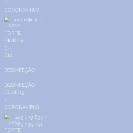
norte@csh.pt
229 039 690
/
229 039 691