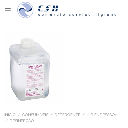
Skip
to
content
INÍCIO
/
CONSUMÍVEIS
/
DETERGENTE
/
HIGIENE PESSOAL
/
DESINFEÇÃO