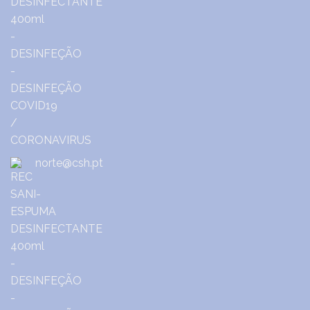
norte@csh.pt