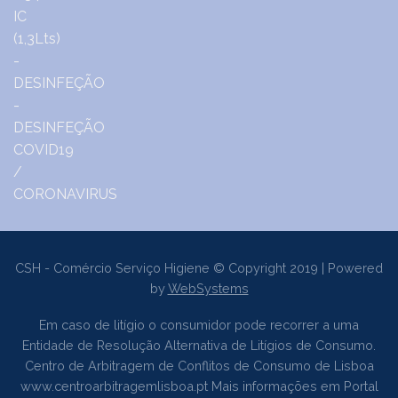
CSH - Comércio Serviço Higiene © Copyright 2019 | Powered
by
WebSystems
Em caso de litígio o consumidor pode recorrer a uma
Entidade de Resolução Alternativa de Litígios de Consumo.
Centro de Arbitragem de Conflitos de Consumo de Lisboa
www.centroarbitragemlisboa.pt
Mais informações em Portal