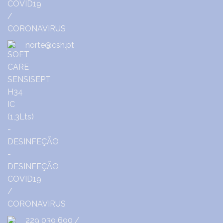
norte@csh.pt
229 039 690
/