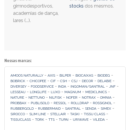
gimnodesportivos,
stocks
dos mesmos.
academias de dança,
lares (...).
Nossas marcas:
-
-
-
-
-
AMOOS NATURALLY
AXIS
BILPER
BIOCAIXAS
BIODEG
-
-
-
-
-
-
-
BOBRICK
CHICOPEE
CIF
CSH
CSJ
DECOR
DELABIE
-
-
-
-
-
DIVERSEY
FOODSERVICE
INDA
INGOMAN/SANTRAL
JNF
-
-
-
-
-
LESSEAU
LONGLIFE
LUXO
MAGNUM
MEDICLINICS
-
-
-
-
-
-
NATURE
NETTUNO
NILFISK
NOFER
NOTRAX
OMNIA
-
-
-
-
-
PROBBAX
PUBLISOLO
RESSOL
ROLLDRAP
ROSSIGNOL
-
-
-
-
-
RUBBERGOLD
RUBBERMAID
SANTRAL
SENDA
SIMEX
-
-
-
-
-
SIROCCO
SLIM LINE
STELLAIR
TASKI
TISSU CLASS
-
-
-
-
-
-
TISSUCLASS
TORK
TTS
TUPAI
URIWAVE
VILEDA