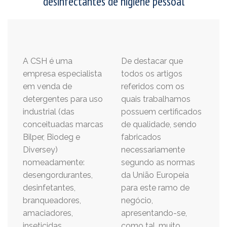
desinfectantes de higiene pessoal
A CSH é uma
De destacar que
empresa especialista
todos os artigos
em venda de
referidos com os
detergentes para uso
quais trabalhamos
industrial (das
possuem certificados
conceituadas marcas
de qualidade, sendo
Bilper, Biodeg e
fabricados
Diversey)
necessariamente
nomeadamente:
segundo as normas
desengordurantes,
da União Europeia
desinfetantes,
para este ramo de
branqueadores,
negócio,
amaciadores,
apresentando-se,
inseticidas,
como tal, muito