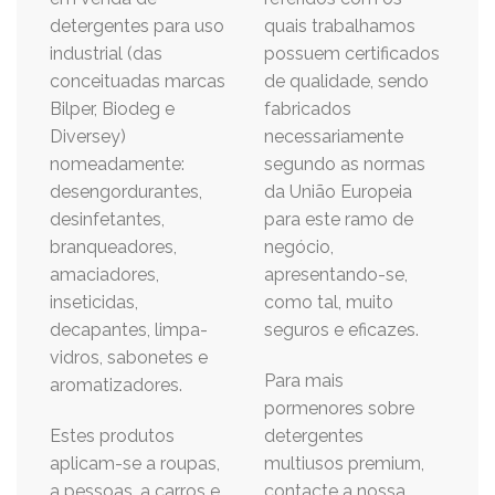
detergentes para uso
quais trabalhamos
industrial (das
possuem certificados
conceituadas marcas
de qualidade, sendo
Bilper, Biodeg e
fabricados
Diversey)
necessariamente
nomeadamente:
segundo as normas
desengordurantes,
da União Europeia
desinfetantes,
para este ramo de
branqueadores,
negócio,
amaciadores,
apresentando-se,
inseticidas,
como tal, muito
decapantes, limpa-
seguros e eficazes.
vidros, sabonetes e
Para mais
aromatizadores.
pormenores sobre
Estes produtos
detergentes
aplicam-se a roupas,
multiusos premium,
a pessoas, a carros e
contacte a nossa