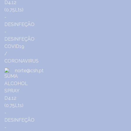
norte@csh.pt