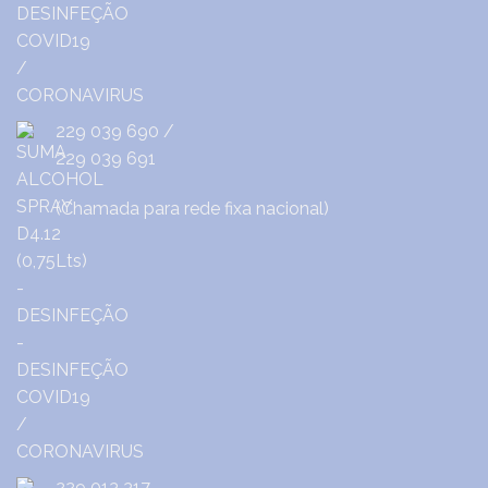
229 039 690
/
229 039 691
(Chamada para rede fixa nacional)
229 013 317