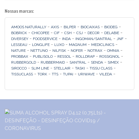
Nossas marcas:
-
-
-
-
-
AMOOS NATURALLY
AXIS
BILPER
BIOCAIXAS
BIODEG
-
-
-
-
-
-
-
BOBRICK
CHICOPEE
CIF
CSH
CSJ
DECOR
DELABIE
-
-
-
-
-
DIVERSEY
FOODSERVICE
INDA
INGOMAN/SANTRAL
JNF
-
-
-
-
-
LESSEAU
LONGLIFE
LUXO
MAGNUM
MEDICLINICS
-
-
-
-
-
-
NATURE
NETTUNO
NILFISK
NOFER
NOTRAX
OMNIA
-
-
-
-
-
PROBBAX
PUBLISOLO
RESSOL
ROLLDRAP
ROSSIGNOL
-
-
-
-
-
RUBBERGOLD
RUBBERMAID
SANTRAL
SENDA
SIMEX
-
-
-
-
-
SIROCCO
SLIM LINE
STELLAIR
TASKI
TISSU CLASS
-
-
-
-
-
-
TISSUCLASS
TORK
TTS
TUPAI
URIWAVE
VILEDA