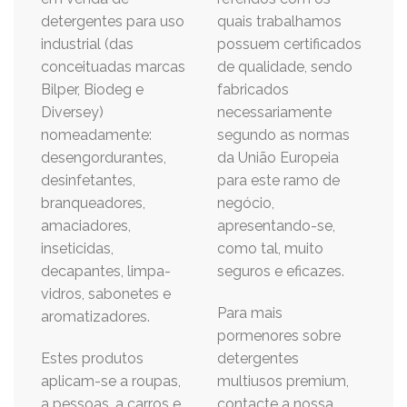
detergentes para uso
quais trabalhamos
industrial (das
possuem certificados
conceituadas marcas
de qualidade, sendo
Bilper, Biodeg e
fabricados
Diversey)
necessariamente
nomeadamente:
segundo as normas
desengordurantes,
da União Europeia
desinfetantes,
para este ramo de
branqueadores,
negócio,
amaciadores,
apresentando-se,
inseticidas,
como tal, muito
decapantes, limpa-
seguros e eficazes.
vidros, sabonetes e
Para mais
aromatizadores.
pormenores sobre
Estes produtos
detergentes
aplicam-se a roupas,
multiusos premium,
a pessoas, a carros e
contacte a nossa