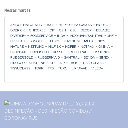
Nossas marcas:
-
-
-
-
-
AMOOS NATURALLY
AXIS
BILPER
BIOCAIXAS
BIODEG
-
-
-
-
-
-
-
BOBRICK
CHICOPEE
CIF
CSH
CSJ
DECOR
DELABIE
-
-
-
-
-
DIVERSEY
FOODSERVICE
INDA
INGOMAN/SANTRAL
JNF
-
-
-
-
-
LESSEAU
LONGLIFE
LUXO
MAGNUM
MEDICLINICS
-
-
-
-
-
-
NATURE
NETTUNO
NILFISK
NOFER
NOTRAX
OMNIA
-
-
-
-
-
PROBBAX
PUBLISOLO
RESSOL
ROLLDRAP
ROSSIGNOL
-
-
-
-
-
RUBBERGOLD
RUBBERMAID
SANTRAL
SENDA
SIMEX
-
-
-
-
-
SIROCCO
SLIM LINE
STELLAIR
TASKI
TISSU CLASS
-
-
-
-
-
-
TISSUCLASS
TORK
TTS
TUPAI
URIWAVE
VILEDA