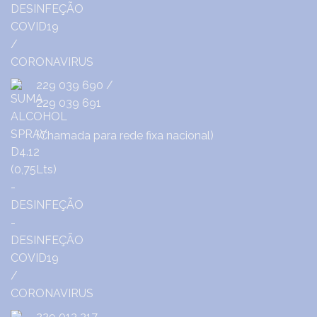
229 039 690
/
229 039 691
(Chamada para rede fixa nacional)
229 013 317