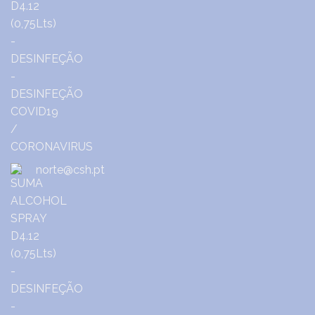
norte@csh.pt