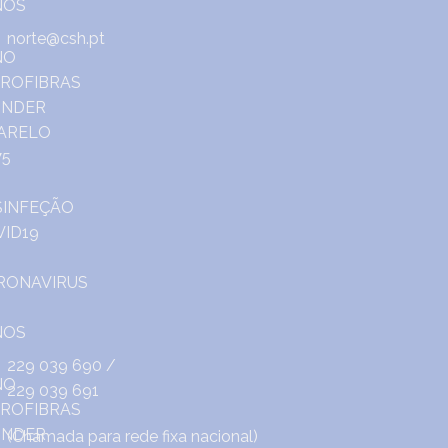
norte@csh.pt
229 039 690
/
229 039 691
(Chamada para rede fixa nacional)