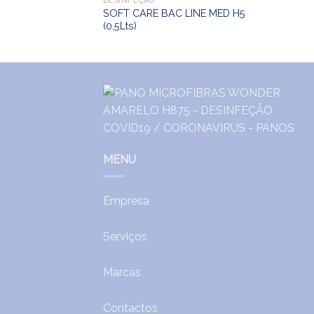
DESINFEÇÃO
O (25un)
SOFT CARE BAC LINE MED H5
(0,5Lts)
MENU
Empresa
Serviços
Marcas
Contactos