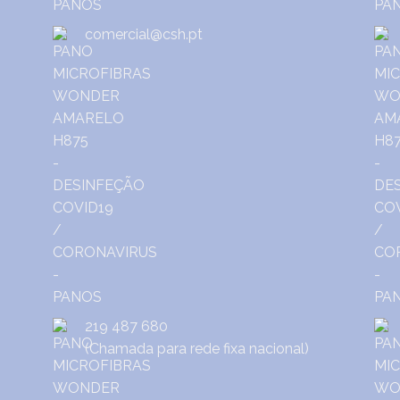
comercial@csh.pt
219 487 680
(Chamada para rede fixa nacional)