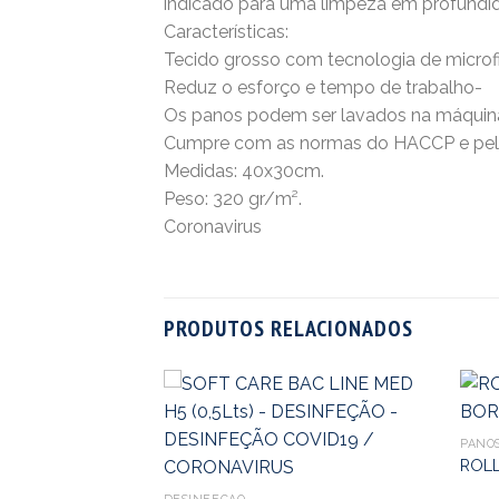
indicado para uma limpeza em profundidade
Características:
Tecido grosso com tecnologia de microfi
Reduz o esforço e tempo de trabalho-
Os panos podem ser lavados na máquina de
Cumpre com as normas do HACCP e pelas
Medidas: 40x30cm.
Peso: 320 gr/m².
Coronavirus
PRODUTOS RELACIONADOS
PANO
ROL
TE VILEDA