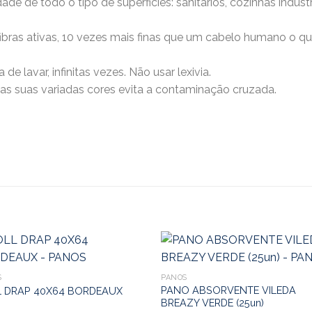
 de todo o tipo de superficies: sanitarios, cozinhas industriai
bras ativas, 10 vezes mais finas que um cabelo humano o que 
 lavar, infinitas vezes. Não usar lexivia.
 suas variadas cores evita a contaminação cruzada.
S
PANOS
PANO ABSORVENTE VILEDA
L DRAP 40X64 BORDEAUX
BREAZY VERDE (25un)