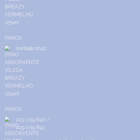
norte@csh.pt
229 039 690
/
229 039 691