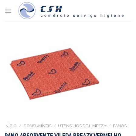
Skip
to
content
INÍCIO
/
CONSUMÍVEIS
/
UTENSILIOS DE LIMPEZA
/
PANOS
PANO ABSORVENTE VILEDA BREAZY VERMELHO