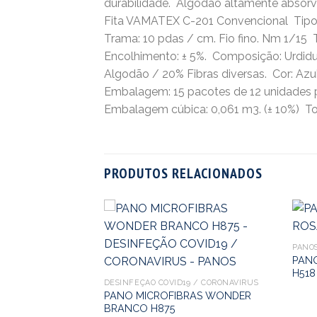
durabilidade.  Algodão altamente absorv
Fita VAMATEX C-201 Convencional  Tipo de
Trama: 10 pdas / cm. Fio fino. Nm 1/15 
Encolhimento: ± 5%.  Composição: Urdid
Algodão / 20% Fibras diversas.  Cor: Az
Embalagem: 15 pacotes de 12 unidades p
Embalagem cúbica: 0,061 m3. (± 10%)  To
PRODUTOS RELACIONADOS
PANO
PAN
H518
9 / CORONAVIRUS
DESINFEÇÃO COVID19 / CORONAVIRUS
RAS WONDER
PANO MICROFIBRAS WONDER
BRANCO H875