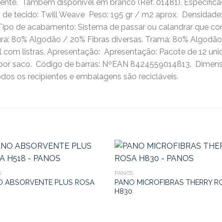
ente.  Também disponível em branco (Ref. 01481). Especificaç
 tecido: Twill Weave  Peso: 195 gr / m2 aprox.  Densidade: 
 Tipo de acabamento: Sistema de passar ou calandrar que conf
ura: 80% Algodão / 20% Fibras diversas. Trama: 80% Algodão 
ul com listras. Apresentação:  Apresentação: Pacote de 12 un
or saco.  Código de barras: NºEAN 8424559014813.  Dimen
dos os recipientes e embalagens são recicláveis.
S
PANOS
O ABSORVENTE PLUS ROSA
PANO MICROFIBRAS THERRY R
H830