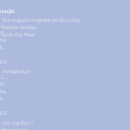
EGAÇÃO
Rua Augusto Nogueira da Silva 1749
Castêlo da Maia
4475-615 Maia
norte@csh.pt
229 039 690
/