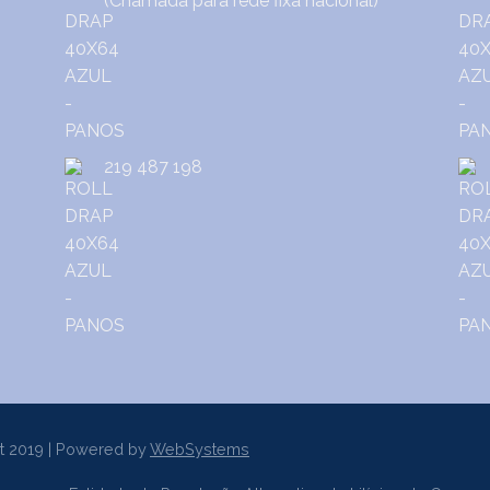
(Chamada para rede fixa nacional)
219 487 198
t 2019 | Powered by
WebSystems