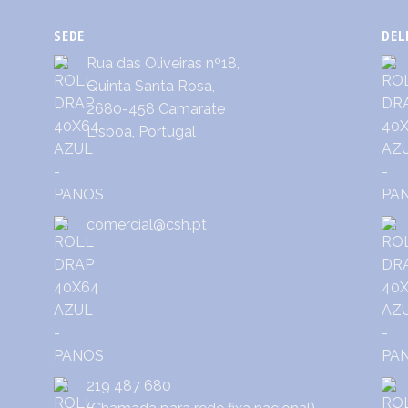
SEDE
DEL
Rua das Oliveiras nº18,
Quinta Santa Rosa,
2680-458 Camarate
Lisboa, Portugal
comercial@csh.pt
219 487 680