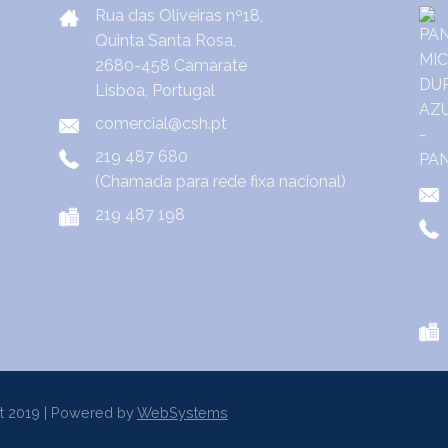
Rua das Oliveiras nº18,
Quinta Santa Rosa,
2680-458 Camarate
Lisboa, Portugal
comercial@csh.pt
219 487 680
(Chamada para rede fixa nacional)
219 487 198
t 2019 | Powered by
WebSystems