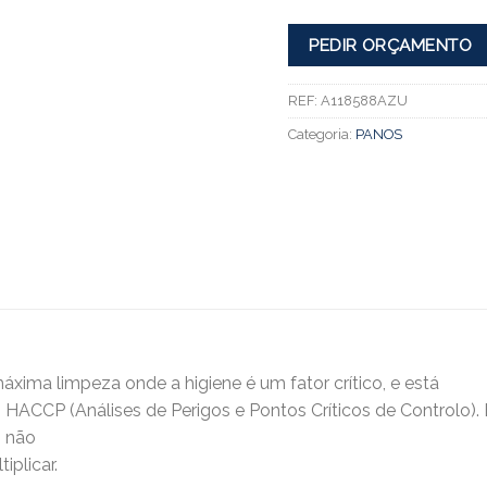
PEDIR ORÇAMENTO
REF:
A118588AZU
Categoria:
PANOS
xima limpeza onde a higiene é um fator crítico, e está
ACCP (Análises de Perigos e Pontos Críticos de Controlo). Es
s não
iplicar.