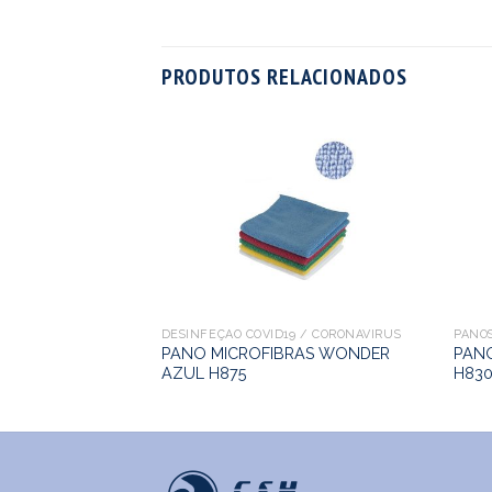
PRODUTOS RELACIONADOS
TE VILEDA
5un)
DESINFEÇÃO COVID19 / CORONAVIRUS
PANO
PANO MICROFIBRAS WONDER
PANO
AZUL H875
H83