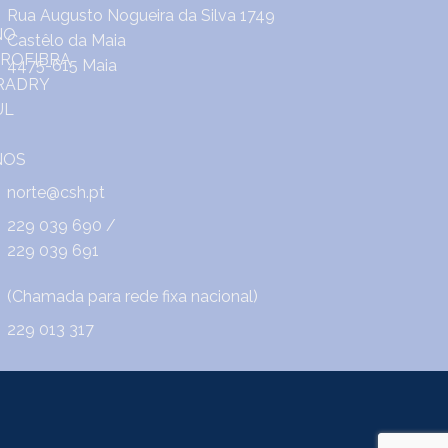
Rua Augusto Nogueira da Silva 1749
Castêlo da Maia
4475-615 Maia
norte@csh.pt
229 039 690
/
229 039 691
(Chamada para rede fixa nacional)
229 013 317