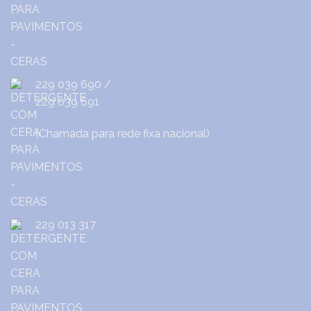
229 039 690
/
229 039 691
(Chamada para rede fixa nacional)
229 013 317