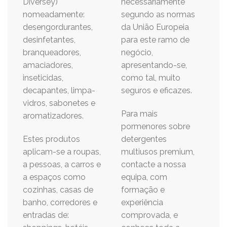
Diversey)
necessariamente
nomeadamente:
segundo as normas
desengordurantes,
da União Europeia
desinfetantes,
para este ramo de
branqueadores,
negócio,
amaciadores,
apresentando-se,
inseticidas,
como tal, muito
decapantes, limpa-
seguros e eficazes.
vidros, sabonetes e
Para mais
aromatizadores.
pormenores sobre
Estes produtos
detergentes
aplicam-se a roupas,
multiusos premium,
a pessoas, a carros e
contacte a nossa
a espaços como
equipa, com
cozinhas, casas de
formação e
banho, corredores e
experiência
entradas de:
comprovada, e