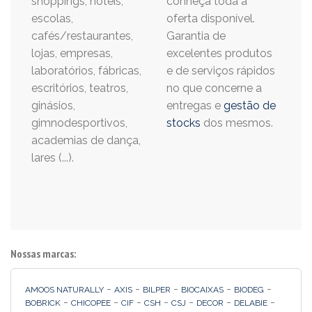
shoppings, hotéis,
conheça toda a
escolas,
oferta disponível.
cafés/restaurantes,
Garantia de
lojas, empresas,
excelentes produtos
laboratórios, fábricas,
e de serviços rápidos
escritórios, teatros,
no que concerne a
ginásios,
entregas e
gestão de
gimnodesportivos,
stocks
dos mesmos.
academias de dança,
lares (...).
Nossas marcas:
-
-
-
-
-
AMOOS NATURALLY
AXIS
BILPER
BIOCAIXAS
BIODEG
-
-
-
-
-
-
-
BOBRICK
CHICOPEE
CIF
CSH
CSJ
DECOR
DELABIE