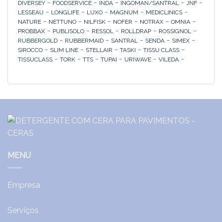
-
-
-
-
-
DIVERSEY
FOODSERVICE
INDA
INGOMAN/SANTRAL
JNF
-
-
-
-
-
LESSEAU
LONGLIFE
LUXO
MAGNUM
MEDICLINICS
-
-
-
-
-
-
NATURE
NETTUNO
NILFISK
NOFER
NOTRAX
OMNIA
-
-
-
-
-
PROBBAX
PUBLISOLO
RESSOL
ROLLDRAP
ROSSIGNOL
-
-
-
-
-
RUBBERGOLD
RUBBERMAID
SANTRAL
SENDA
SIMEX
-
-
-
-
-
SIROCCO
SLIM LINE
STELLAIR
TASKI
TISSU CLASS
-
-
-
-
-
-
TISSUCLASS
TORK
TTS
TUPAI
URIWAVE
VILEDA
MENU
Empresa
Serviços