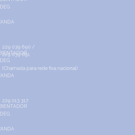
229 039 690
/
229 039 691
(Chamada para rede fixa nacional)
229 013 317