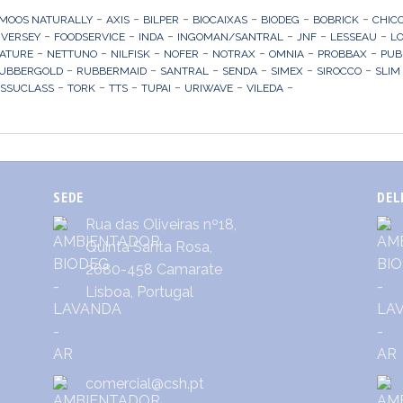
-
-
-
-
-
-
MOOS NATURALLY
AXIS
BILPER
BIOCAIXAS
BIODEG
BOBRICK
CHIC
-
-
-
-
-
-
IVERSEY
FOODSERVICE
INDA
INGOMAN/SANTRAL
JNF
LESSEAU
L
-
-
-
-
-
-
-
ATURE
NETTUNO
NILFISK
NOFER
NOTRAX
OMNIA
PROBBAX
PUB
-
-
-
-
-
-
UBBERGOLD
RUBBERMAID
SANTRAL
SENDA
SIMEX
SIROCCO
SLIM
-
-
-
-
-
-
ISSUCLASS
TORK
TTS
TUPAI
URIWAVE
VILEDA
SEDE
DEL
Rua das Oliveiras nº18,
Quinta Santa Rosa,
2680-458 Camarate
Lisboa, Portugal
comercial@csh.pt