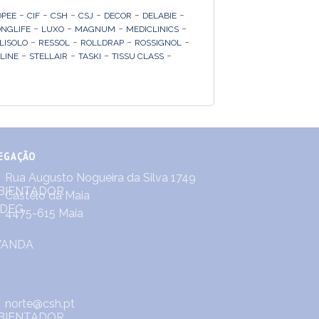
-
-
-
-
-
-
OPEE
CIF
CSH
CSJ
DECOR
DELABIE
-
-
-
-
ONGLIFE
LUXO
MAGNUM
MEDICLINICS
-
-
-
-
LISOLO
RESSOL
ROLLDRAP
ROSSIGNOL
-
-
-
-
 LINE
STELLAIR
TASKI
TISSU CLASS
EGAÇÃO
Rua Augusto Nogueira da Silva 1749
Castêlo da Maia
4475-615 Maia
norte@csh.pt