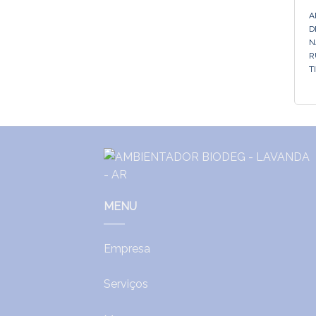
A
D
N
R
T
MENU
Empresa
Serviços