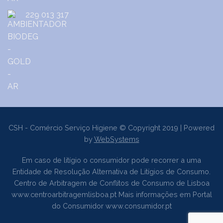
229 013 317
CSH - Comércio Serviço Higiene © Copyright 2019 | Powered
by
WebSystems
Em caso de litígio o consumidor pode recorrer a uma
Entidade de Resolução Alternativa de Litígios de Consumo.
Centro de Arbitragem de Conflitos de Consumo de Lisboa
www.centroarbitragemlisboa.pt
Mais informações em Portal
do Consumidor
www.consumidor.pt