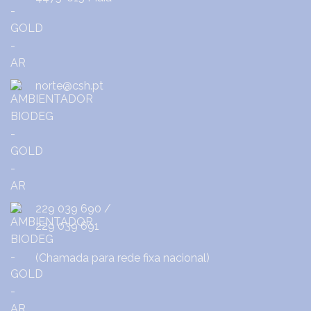
norte@csh.pt
229 039 690
/
229 039 691
(Chamada para rede fixa nacional)