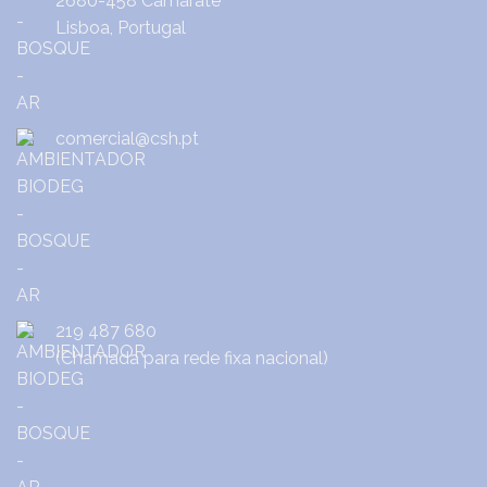
2680-458 Camarate
Lisboa, Portugal
comercial@csh.pt
219 487 680
(Chamada para rede fixa nacional)