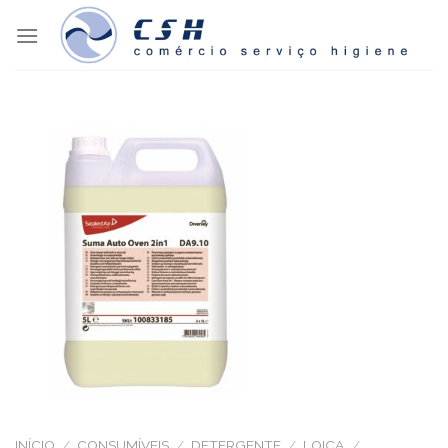
Skip
to
content
INÍCIO
/
CONSUMÍVEIS
/
DETERGENTE
/
LOIÇA
/